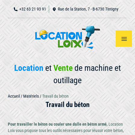
+32 63 21 93 91
Rue de la Station, 7 - B-6730 Tintigny
Location
et
Vente
de machine et
outillage
Accueil
/
Matériels
/
Travail du béton
Accueil
Notre
Travail du béton
Voir
tout
matériel
À
propos
Pour travailler le béton ou couler une dalle en béton armé
, Location
Loix vous propose tous les outils nécessaires pour réussir votre béton,
Nous