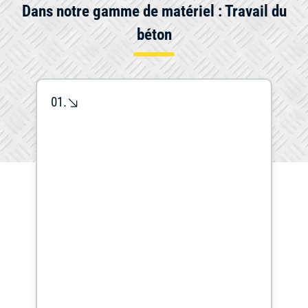
Dans notre gamme de matériel : Travail du
béton
Mini-
Outils
pelle
Outillage
de
01.
et
coupe
brouette
Travail
Chauffage
Ponceuse
du
et
béton
déshumidificateur