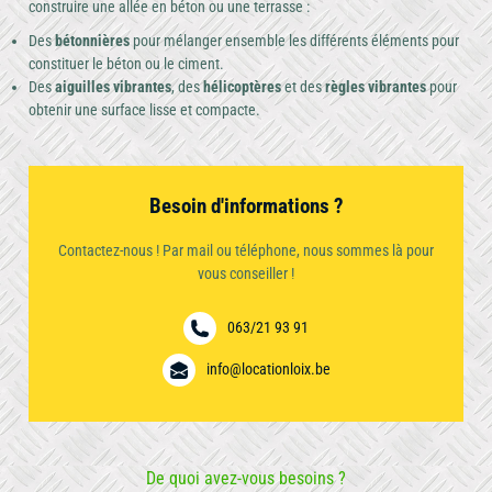
construire une allée en béton ou une terrasse :
contacter
Des
bétonnières
pour mélanger ensemble les différents éléments pour
Occasion
Compactage
Compresseur
constituer le béton ou le ciment.
Des
aiguilles vibrantes
, des
hélicoptères
et des
règles vibrantes
pour
obtenir une surface lisse et compacte.
Élévateur
à
Besoin d'informations ?
Groupe
Divers
nacelle
Contactez-nous ! Par mail ou téléphone, nous sommes là pour
électrogène
et
vous conseiller !
échafaudage
063/21 93 91
info@locationloix.be
Matériel
Matériel
Jardin
de
de
De quoi avez-vous besoins ?
carottage
nettoyage