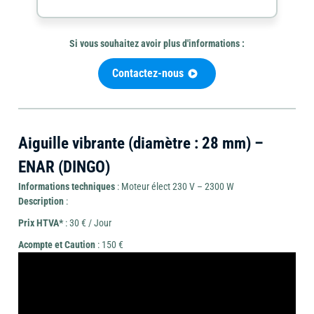
Si vous souhaitez avoir plus d'informations :
Mini-
Contactez-nous
Outils
pelle
Outillage
de
et
coupe
brouette
Aiguille vibrante (diamètre : 28 mm) –
ENAR (DINGO)
Informations techniques
: Moteur élect 230 V – 2300 W
Description
:
Travail
Chauffage
Ponceuse
du
et
Prix HTVA*
: 30 € / Jour
béton
déshumidificateur
Acompte et Caution
: 150 €