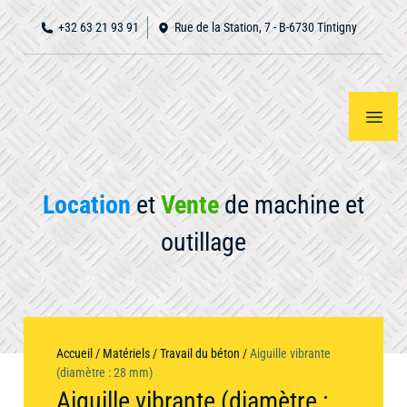
+32 63 21 93 91
Rue de la Station, 7 - B-6730 Tintigny
Location
et
Vente
de machine et
outillage
Accueil
Notre
Voir
tout
matériel
À
Accueil
/
Matériels
/
Travail du béton
/
Aiguille vibrante
propos
(diamètre : 28 mm)
Aiguille vibrante (diamètre :
Nous