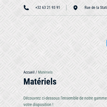
+32 63 21 93 91
Rue de la Stat
Accueil
Accueil
/
Matériels
N
Matériels
À propos
Nous contacter
Découvrez ci-dessous l'ensemble de notre gamm
votre disposition !