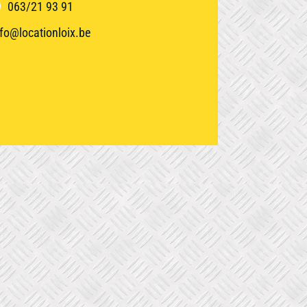
063/21 93 91
e
Groupe électrogène
nfo@locationloix.be
Matériel de
nettoyage
Outils de coupe
Chauffage et
déshumidificateur