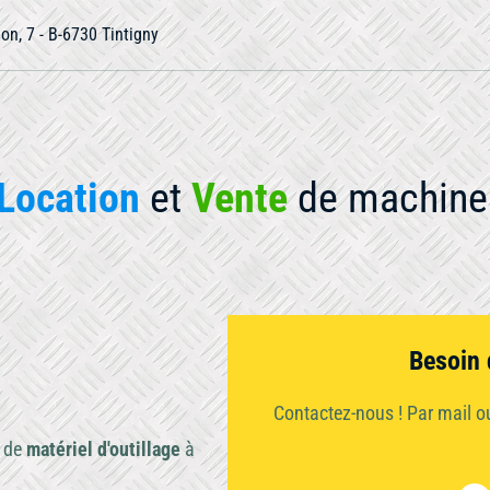
ion, 7 - B-6730 Tintigny
Location
et
Vente
de machine 
otre matériel
Besoin 
Contactez-nous ! Par mail 
Occasion
Compactage
e de
matériel d'outillage
à