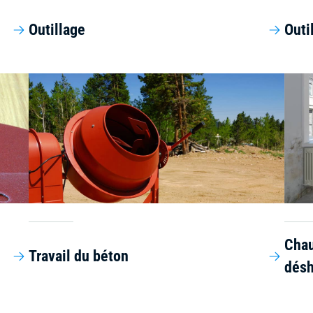
Outillage
Outi
Chau
Travail du béton
désh