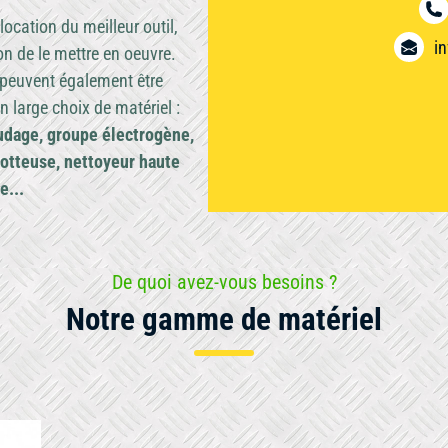
Élévateur à nacell
ocation du meilleur outil,
Divers
et échafaudage
i
on de le mettre en oeuvre.
peuvent également être
Matériel de
Jardin
 large choix de matériel :
carottage
audage, groupe électrogène,
Mini-pelle et
rotteuse, nettoyeur haute
Outillage
e...
brouette
Ponceuse
Travail du béton
De quoi avez-vous besoins ?
Notre gamme de matériel