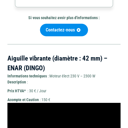
Si vous souhaitez avoir plus d'informations :
Mini-
Contactez-nous
Outils
pelle
Outillage
de
et
coupe
brouette
Aiguille vibrante (diamètre : 42 mm) –
ENAR (DINGO)
Informations techniques
: Moteur élect 230 V – 2300 W
Description
:
Travail
Chauffage
Ponceuse
du
et
Prix HTVA*
: 30 € / Jour
béton
déshumidificateur
Acompte et Caution
: 150 €