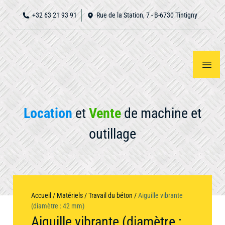
+32 63 21 93 91
Rue de la Station, 7 - B-6730 Tintigny
Location
et
Vente
de machine et
outillage
Accueil
Notre
Voir
tout
matériel
À
Accueil
/
Matériels
/
Travail du béton
/
Aiguille vibrante
propos
(diamètre : 42 mm)
Aiguille vibrante (diamètre :
Nous