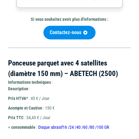
Si vous souhaitez avoir plus d'informations :
Mini-
Contactez-nous
Outils
pelle
Outillage
de
et
coupe
brouette
Ponceuse parquet avec 4 satellites
(diamètre 150 mm) – ABETECH (2500)
Informations techniques
:
Description
:
Travail
Chauffage
Ponceuse
du
et
Prix HTVA*
: 45 € / Jour
béton
déshumidificateur
Acompte et Caution
: 150 €
Prix TTC
: 54,45 € / Jour
+
consommable
:
Disque abrasif16 /24 /40 /60 /80 /100 GR