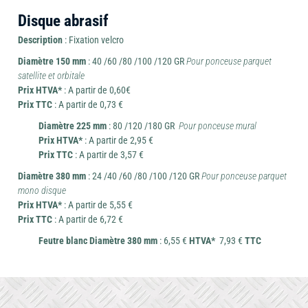
Disque abrasif
Description
: Fixation velcro
Diamètre 150 mm
: 40 /60 /80 /100 /120 GR
Pour ponceuse parquet
Mini-
Outils
satellite et orbitale
pelle
Prix HTVA*
: A partir de 0,60€
Outillage
de
Prix TTC
: A partir de 0,73 €
et
coupe
Diamètre 225 mm
: 80 /120 /180 GR
Pour ponceuse mural
brouette
Prix HTVA*
: A partir de 2,95 €
Prix TTC
: A partir de 3,57 €
Diamètre 380 mm
: 24 /40 /60 /80 /100 /120 GR
Pour ponceuse parquet
mono disque
Travail
Chauffage
Prix HTVA*
: A partir de 5,55 €
Ponceuse
du
et
Prix TTC
: A partir de 6,72 €
béton
déshumidificateur
Feutre blanc Diamètre 380 mm
: 6,55 €
HTVA*
7,93 €
TTC