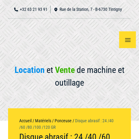
+32 63 21 93 91
Rue de la Station, 7 - B-6730 Tintigny
Location
et
Vente
de machine et
outillage
Accueil
Notre
Voir
tout
matériel
À
Accueil
/
Matériels
/
Ponceuse
/
Disque abrasif : 24 /40
propos
/60 /80 /100 /120 GR
Disque abrasif : 24 /40 /60
Nous