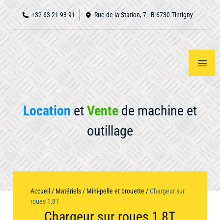
+32 63 21 93 91
Rue de la Station, 7 - B-6730 Tintigny
Location
et
Vente
de machine et
outillage
Accueil
Notre
Voir
tout
matériel
À
Accueil
/
Matériels
/
Mini-pelle et brouette
/
Chargeur sur
propos
roues 1,8T
Chargeur sur roues 1,8T
Nous