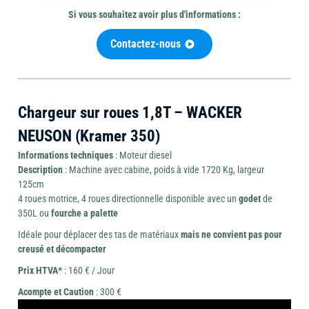
Si vous souhaitez avoir plus d'informations :
Contactez-nous
Mini-
Outils
pelle
Outillage
de
et
Chargeur sur roues 1,8T – WACKER
coupe
brouette
NEUSON (Kramer 350)
Informations techniques
: Moteur diesel
Description
: Machine avec cabine, poids à vide 1720 Kg, largeur
125cm
Travail
Chauffage
4 roues motrice, 4 roues directionnelle disponible avec un
godet
de
350L ou
fourche a palette
Ponceuse
du
et
Idéale pour déplacer des tas de matériaux
mais
ne convient pas pour
béton
déshumidificateur
creusé et décompacter
Prix
HTVA*
: 160 € / Jour
Acompte et Caution
: 300 €