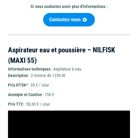
Si vous souhaitez avoir plus d'informations :
Contactez-nous
Mini-
Outils
pelle
Outillage
de
et
Aspirateur eau et poussière – NILFISK
coupe
brouette
(MAXI 55)
Informations techniques
: Aspirateur à eau
Description
: 2 moteur de 1250 W
Prix HTVA*
: 30 € / Jour
Travail
Chauffage
Acompte et Caution
: 150 €
Ponceuse
du
et
Prix TTC
: 36,30 € / Jour
béton
déshumidificateur