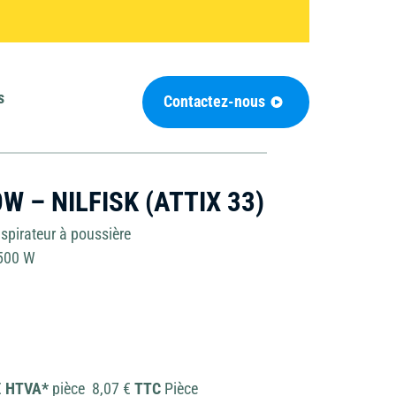
e
Groupe électrogène
Matériel de
s
Contactez-nous
nettoyage
Outils de coupe
0W – NILFISK (ATTIX 33)
Chauffage et
déshumidificateur
aspirateur à poussière
1500 W
€
HTVA*
pièce 8,07 €
TTC
Pièce