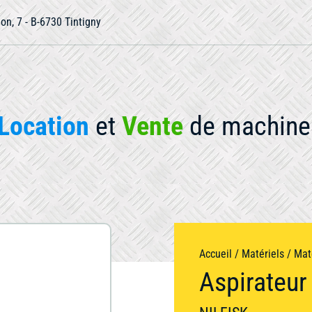
ion, 7 - B-6730 Tintigny
Location
et
Vente
de machine 
otre matériel
Accueil
/
Matériels
/
Mat
Aspirateu
Occasion
Compactage