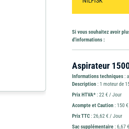
NILFISK
Élévateur à nacell
Divers
et échafaudage
Matériel de
Jardin
Si vous souhaitez avoir plu
carottage
d'informations :
Mini-pelle et
Outillage
brouette
Aspirateur 150
Ponceuse
Travail du béton
Informations techniques
: 
Description
: 1 moteur de 
Prix HTVA*
: 22 € / Jour
Acompte et Caution
: 150 €
Prix TTC
: 26,62 € / Jour
Sac supplémentaire
: 6,67 