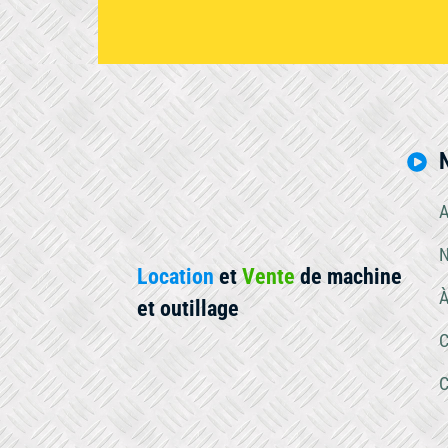
A
N
Location
et
Vente
de machine
À
et outillage
C
C