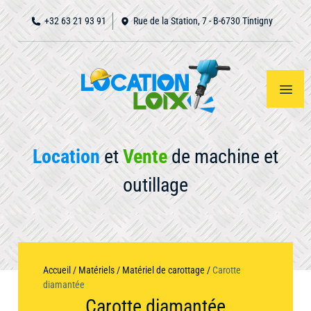
+32 63 21 93 91
Rue de la Station, 7 - B-6730 Tintigny
Location
et
Vente
de machine et
outillage
Accueil
Notre
Voir
tout
matériel
À
Accueil
/
Matériels
/
Matériel de carottage
/
Carotte
propos
diamantée
Carotte diamantée
Nous