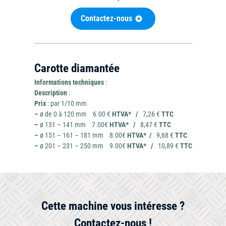
Contactez-nous
Mini-
Outils
pelle
Carotte diamantée
Outillage
de
et
Informations techniques
:
coupe
brouette
Description
:
Prix
: par 1/10 mm
–
ø de 0 à 120 mm 6.00 €
HTVA*
/
7,26 €
TTC
–
ø 131 – 141 mm 7.00€
HTVA*
/
8,47 €
TTC
–
ø 151 – 161 – 181 mm 8.00€
HTVA*
/
9,68 €
TTC
Travail
Chauffage
–
ø 201 – 231 – 250 mm 9.00€
HTVA*
/
10,89 €
TTC
Ponceuse
du
et
béton
déshumidificateur
Cette machine vous intéresse ?
Contactez-nous !