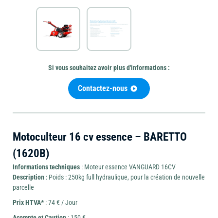
Mini-
Outils
pelle
Outillage
de
Si vous souhaitez avoir plus d'informations :
et
coupe
Contactez-nous
brouette
Motoculteur 16 cv essence – BARETTO
Travail
Chauffage
(1620B)
Ponceuse
du
et
Informations techniques
: Moteur essence VANGUARD 16CV
béton
déshumidificateur
Description
: Poids : 250kg full hydraulique, pour la création de nouvelle
parcelle
Prix HTVA*
: 74 € / Jour
Acompte et Caution
: 150 €