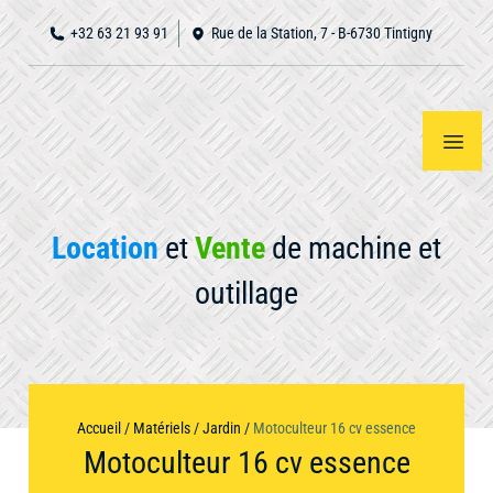
+32 63 21 93 91
Rue de la Station, 7 - B-6730 Tintigny
Location
et
Vente
de machine et
outillage
Accueil
Notre
Voir
tout
matériel
À
Accueil
/
Matériels
/
Jardin
/
Motoculteur 16 cv essence
propos
Motoculteur 16 cv essence
Nous