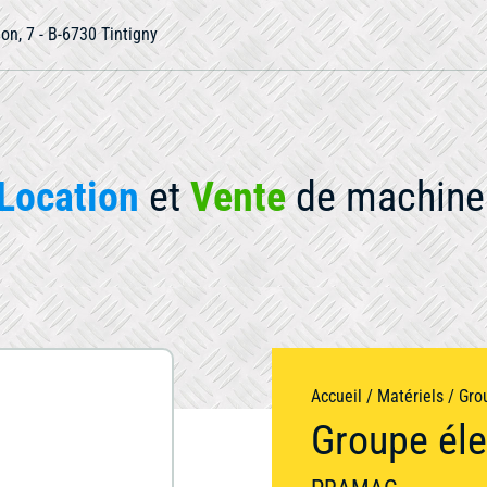
ion, 7 - B-6730 Tintigny
Location
et
Vente
de machine 
otre matériel
Accueil
/
Matériels
/
Gro
Groupe éle
Occasion
Compactage