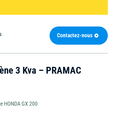
e
Groupe électrogène
Matériel de
s
Contactez-nous
nettoyage
Outils de coupe
gène 3 Kva – PRAMAC
Chauffage et
déshumidificateur
ce HONDA GX 200