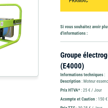
PRAMAC
Élévateur à nacell
Divers
et échafaudage
Matériel de
Jardin
Si vous souhaitez avoir plu
carottage
d'informations :
Mini-pelle et
Outillage
brouette
Groupe électro
Ponceuse
Travail du béton
(E4000)
Informations techniques
:
Description
: Moteur essen
Prix HTVA*
: 25 € / Jour
Acompte et Caution
: 150 €
Prix TTC
: 30,25 € / Jour