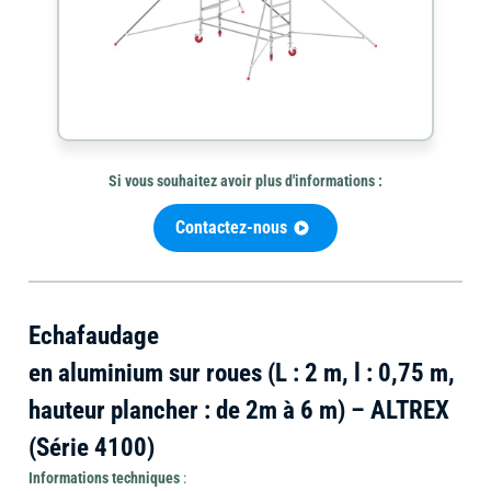
Mini-
Outils
pelle
Outillage
de
et
Si vous souhaitez avoir plus d'informations :
coupe
brouette
Contactez-nous
Travail
Chauffage
Echafaudage
Ponceuse
du
et
en aluminium sur roues (L : 2 m, l : 0,75 m,
béton
déshumidificateur
hauteur plancher : de 2m à 6 m) – ALTREX
(Série 4100)
Informations techniques
: