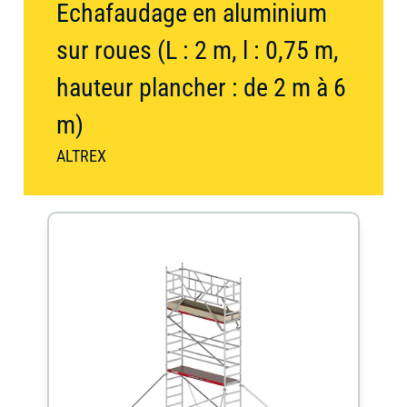
Echafaudage en aluminium
contacter
sur roues (L : 2 m, l : 0,75 m,
Occasion
Compactage
Compresseur
hauteur plancher : de 2 m à 6
m)
Élévateur
ALTREX
à
Groupe
Divers
nacelle
électrogène
et
échafaudage
Matériel
Matériel
Jardin
de
de
carottage
nettoyage