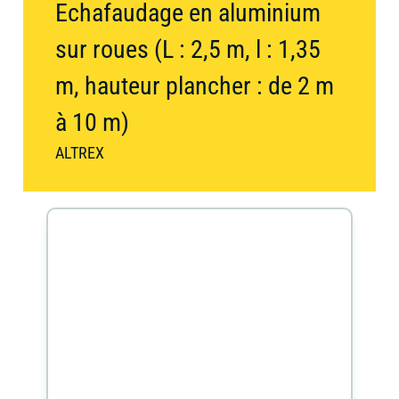
Echafaudage en aluminium
contacter
sur roues (L : 2,5 m, l : 1,35
Occasion
Compactage
Compresseur
m, hauteur plancher : de 2 m
à 10 m)
Élévateur
ALTREX
à
Groupe
Divers
nacelle
électrogène
et
échafaudage
Matériel
Matériel
Jardin
de
de
carottage
nettoyage