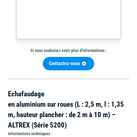
Mini-
Outils
pelle
Outillage
de
et
Si vous souhaitez avoir plus d'informations :
coupe
brouette
Contactez-nous
Travail
Chauffage
Echafaudage
Ponceuse
du
et
en aluminium sur roues (L : 2,5 m, l : 1,35
béton
déshumidificateur
m, hauteur plancher : de 2 m à 10 m) –
ALTREX (Série 5200)
Informations techniques
: