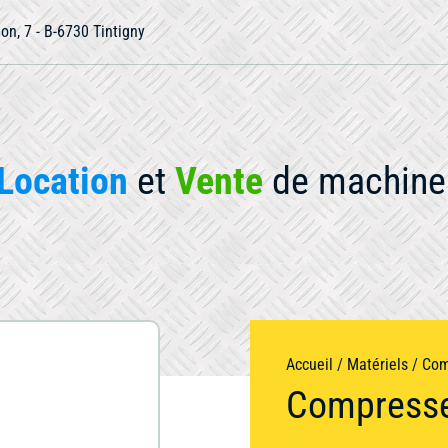
ion, 7 - B-6730 Tintigny
Location
et
Vente
de machine 
otre matériel
Accueil
/
Matériels
/
Com
Compresse
Occasion
Compactage