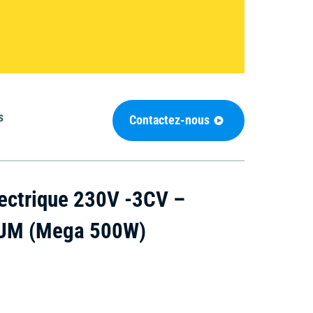
e
Groupe électrogène
Matériel de
nettoyage
s
Contactez-nous
Outils de coupe
Chauffage et
déshumidificateur
ectrique 230V -3CV –
UM (Mega 500W)