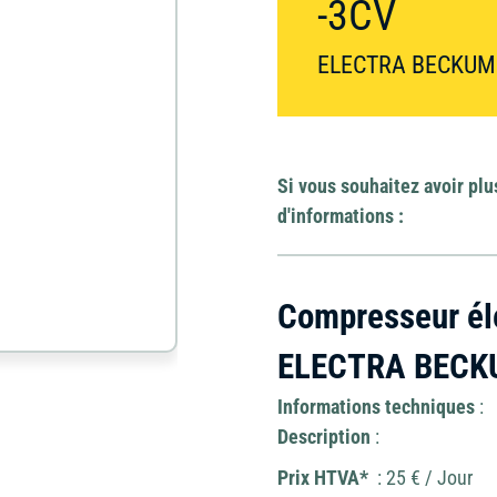
-3CV
Élévateur à nacell
Divers
et échafaudage
ELECTRA BECKUM
Matériel de
Jardin
carottage
Mini-pelle et
Si vous souhaitez avoir plu
Outillage
brouette
d'informations :
Ponceuse
Travail du béton
Compresseur él
ELECTRA BECK
Informations techniques
:
Description
:
Prix HTVA*
: 25 € / Jour