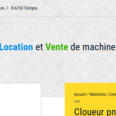
ion, 7 - B-6730 Tintigny
Location
et
Vente
de machine 
otre matériel
Accueil
/
Matériels
/
Com
mm
Occasion
Compactage
Cloueur p