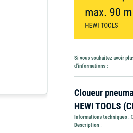
Élévateur à nacell
Divers
max. 90 
et échafaudage
HEWI TOOLS
Matériel de
Jardin
carottage
Mini-pelle et
Outillage
brouette
Si vous souhaitez avoir plu
d'informations :
Ponceuse
Travail du béton
Cloueur pneuma
HEWI TOOLS (C
Informations techniques
: 
Description
: