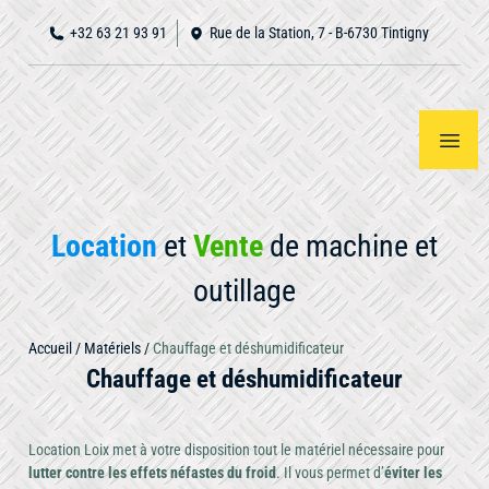
+32 63 21 93 91
Rue de la Station, 7 - B-6730 Tintigny
Location
et
Vente
de machine et
outillage
Accueil
/
Matériels
/
Chauffage et déshumidificateur
Accueil
Notre
Chauffage et déshumidificateur
Voir
tout
matériel
À
propos
Location Loix met à votre disposition tout le matériel nécessaire pour
lutter contre les effets néfastes du froid
. Il vous permet d’
éviter les
Nous