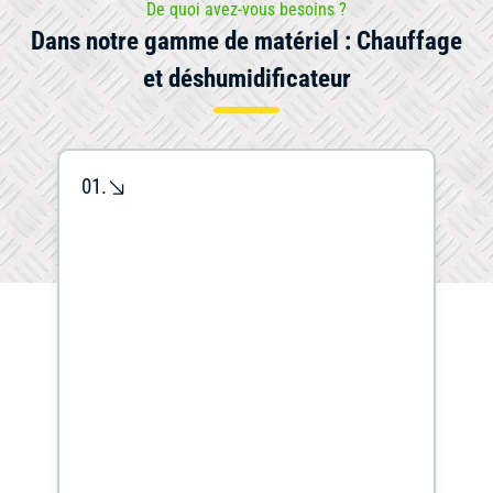
De quoi avez-vous besoins ?
Dans notre gamme de matériel : Chauffage
et déshumidificateur
Mini-
Outils
pelle
Outillage
de
et
01.
coupe
brouette
Travail
Chauffage
Ponceuse
du
et
béton
déshumidificateur