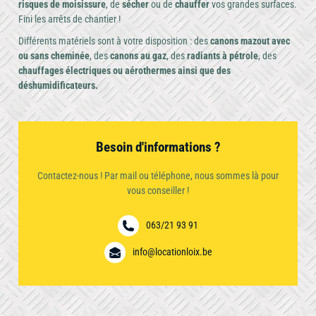
risques de moisissure
, de
sécher
ou de
chauffer
vos grandes surfaces.
contacter
Fini les arrêts de chantier !
Occasion
Compactage
Compresseur
Différents matériels sont à votre disposition : des
canons mazout avec
ou sans cheminée
, des
canons au gaz
, des
radiants à pétrole
, des
chauffages électriques ou aérothermes ainsi que des
déshumidificateurs.
Élévateur
à
Groupe
Besoin d'informations ?
Divers
nacelle
électrogène
et
Contactez-nous ! Par mail ou téléphone, nous sommes là pour
vous conseiller !
échafaudage
063/21 93 91
info@locationloix.be
Matériel
Matériel
Jardin
de
de
carottage
nettoyage